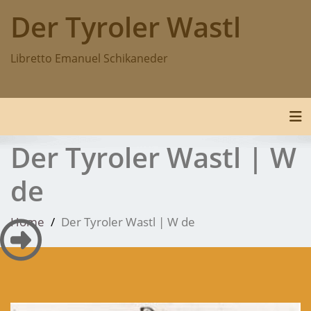
Skip
Der Tyroler Wastl
to
content
Libretto Emanuel Schikaneder
Tog
Der Tyroler Wastl | W
de
Home
Der Tyroler Wastl | W de